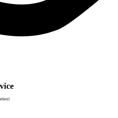
vice
iehen!